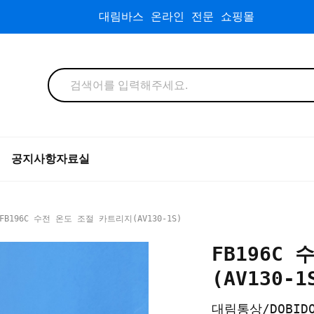
대림바스 온라인 전문 쇼핑몰
공지사항
자료실
FB196C 수전 온도 조절 카트리지(AV130-1S)
FB196C
(AV130-1
대림통상/DOBID