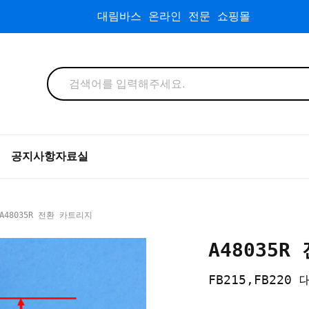
대림바스 온라인 전문 쇼핑몰
공지사항
자료실
A48035R 전환 카트리지
A48035
FB215,FB220 