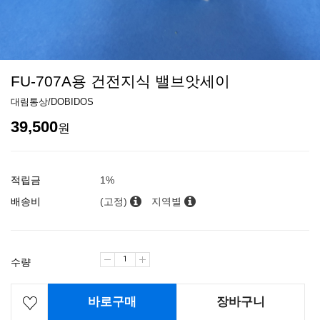
FU-707A용 건전지식 밸브앗세이
대림통상/DOBIDOS
39,500
원
적립금
1%
배송비
(고정)
지역별
수량
바로구매
장바구니