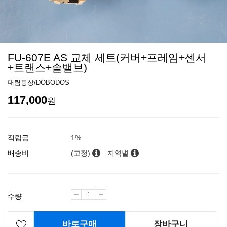
FU-607E AS 교체 세트(커버+프레임+센서
+트랜스+솔밸브)
대림통상/DOBODOS
117,000
원
적립금
1%
배송비
(고정)
지역별
수량
바로구매
장바구니