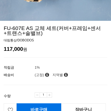
FU-607E AS 교체 세트(커버+프레임+센서
+트랜스+솔밸브)
대림통상/DOBODOS
117,000
원
적립금
1%
배송비
(고정)
지역별
수량
바로구매
장바구니