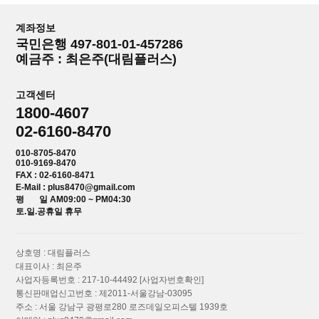
계좌정보
국민은행 497-801-01-457286
예금주 : 최은주(대림플러스)
고객센터
1800-4607
02-6160-8470
010-8705-8470
010-9169-8470
FAX : 02-6160-8471
E-Mail : plus8470@gmail.com
평 일 AM09:00 ~ PM04:30
토.일.공휴일 휴무
상호명 : 대림플러스
대표이사 : 최은주
사업자등록번호 : 217-10-44492
[사업자번호확인]
통신판매업신고번호 : 제2011-서울강남-03095
주소 : 서울 강남구 광평로280 로즈데일오피스텔 1939호