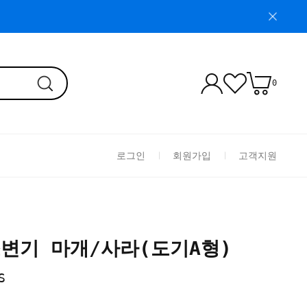
0
로그인
회원가입
고객지원
 소변기 마개/사라(도기A형)
S