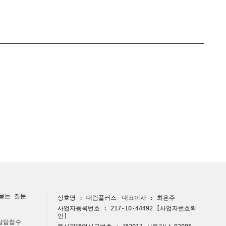
묻는 질문
상호명 : 대림플러스
대표이사 : 최은주
사업자등록번호 : 217-10-44492
[사업자번호확
인]
 상담접수