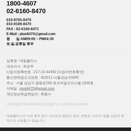
1800-4607
02-6160-8470
010-8705-8470
010-9169-8470
FAX : 02-6160-8471
E-Mail : plus8470@gmail.com
평 일 AM09:00 ~ PM04:30
토.일.공휴일 휴무
상호명 : 대림플러스
대표이사 : 최은주
사업자등록번호 : 217-10-44492
[사업자번호확인]
통신판매업신고번호 : 제2011-서울강남-03095
주소 : 서울 강남구 광평로280 로즈데일오피스텔 1939호
이메일 :
plus8470@gmail.com
개인정보취급책임자 : 목형수
copyright⒞daelimplus,대림플러스 all right reserved
대림플러스의 서면 동의 없이 사이트의 일체의 정보, 콘텐츠, 이미지 등을 상업적 목
적으로 사용할 수 없습니다.