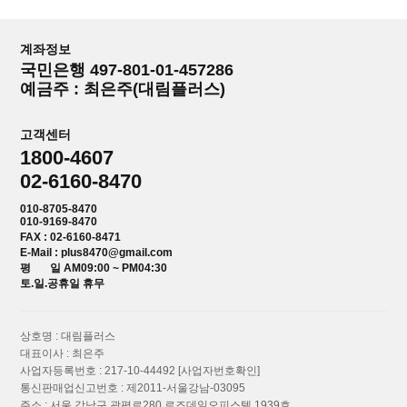
계좌정보
국민은행 497-801-01-457286
예금주 : 최은주(대림플러스)
고객센터
1800-4607
02-6160-8470
010-8705-8470
010-9169-8470
FAX : 02-6160-8471
E-Mail : plus8470@gmail.com
평 일 AM09:00 ~ PM04:30
토.일.공휴일 휴무
상호명 : 대림플러스
대표이사 : 최은주
사업자등록번호 : 217-10-44492
[사업자번호확인]
통신판매업신고번호 : 제2011-서울강남-03095
주소 : 서울 강남구 광평로280 로즈데일오피스텔 1939호