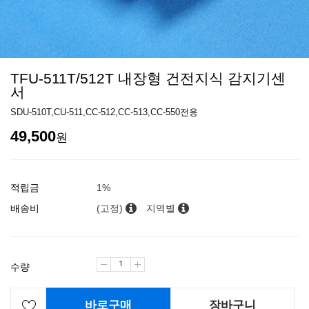
TFU-511T/512T 내장형 건전지식 감지기센
서
SDU-510T,CU-511,CC-512,CC-513,CC-550전용
49,500
원
적립금
1%
배송비
(고정)
지역별
수량
바로구매
장바구니