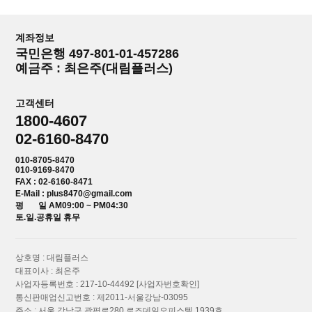
계좌정보
국민은행 497-801-01-457286
예금주 : 최은주(대림플러스)
고객센터
1800-4607
02-6160-8470
010-8705-8470
010-9169-8470
FAX : 02-6160-8471
E-Mail : plus8470@gmail.com
평 일 AM09:00 ~ PM04:30
토.일.공휴일 휴무
상호명 : 대림플러스
대표이사 : 최은주
사업자등록번호 : 217-10-44492
[사업자번호확인]
통신판매업신고번호 : 제2011-서울강남-03095
주소 : 서울 강남구 광평로280 로즈데일오피스텔 1939호