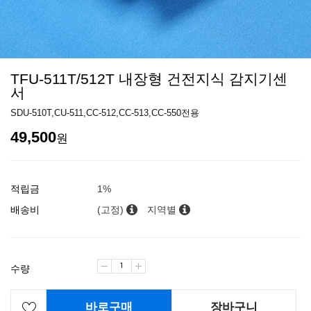
TFU-511T/512T 내장형 건전지식 감지기센
서
SDU-510T,CU-511,CC-512,CC-513,CC-550전용
49,500
원
적립금
1%
배송비
(고정)
지역별
수량
바로구매
장바구니