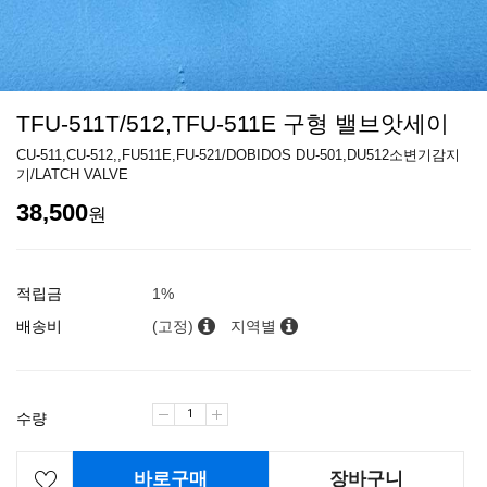
TFU-511T/512,TFU-511E 구형 밸브앗세이
CU-511,CU-512,,FU511E,FU-521/DOBIDOS DU-501,DU512소변기감지
기/LATCH VALVE
38,500
원
적립금
1%
배송비
(고정)
지역별
수량
바로구매
장바구니