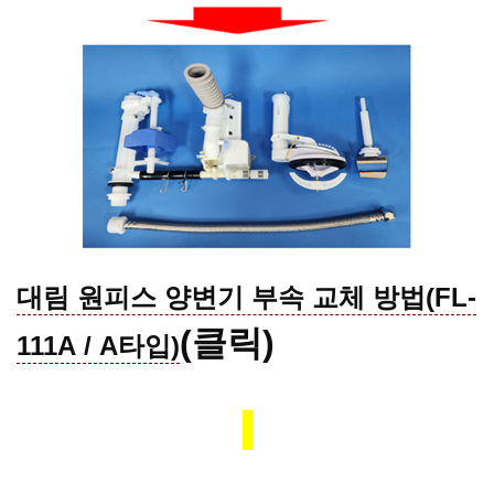
대림 원피스 양변기 부속 교체 방법(FL-
(클릭)
111A / A타입)