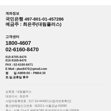
계좌정보
국민은행 497-801-01-457286
예금주 : 최은주(대림플러스)
고객센터
1800-4607
02-6160-8470
010-8705-8470
010-9169-8470
FAX : 02-6160-8471
E-Mail : plus8470@gmail.com
평 일 AM09:00 ~ PM04:30
토.일.공휴일 휴무
상호명 : 대림플러스
대표이사 : 최은주
사업자등록번호 : 217-10-44492
[사업자번호확인]
통신판매업신고번호 : 제2011-서울강남-03095
주소 : 서울 강남구 광평로280 로즈데일오피스텔 1939호