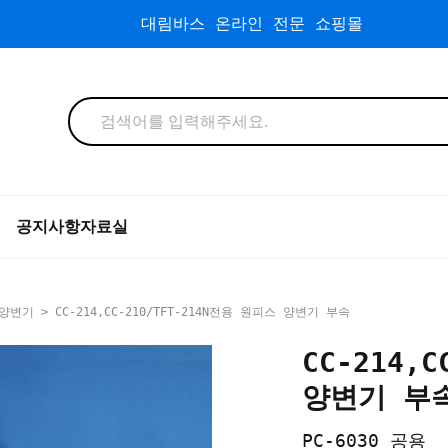
대림바스 온라인 전문 쇼핑몰
공지사항
자료실
 양변기
> CC-214,CC-210/TFT-214N전용 원피스 양변기 부속
CC-214,
양변기 부
PC-6030 공용