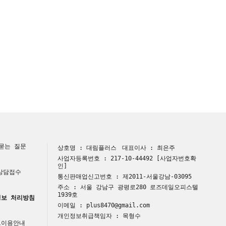
묻는 질문
상호명 : 대림플러스
대표이사 : 최은주
사업자등록번호 : 217-10-44492
[사업자번호확
인]
 상담접수
통신판매업신고번호 : 제2011-서울강남-03095
주소 : 서울 강남구 광평로280 로즈데일오피스텔
1939호
보 처리방침
이메일 : plus8470@gmail.com
개인정보취급책임자 : 목형수
트이용안내