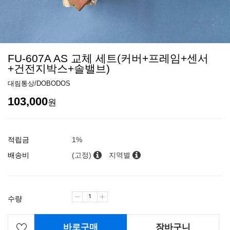
FU-607A AS 교체 세트(커버+프레임+센서
+건전지박스+솔밸브)
대림통상/DOBODOS
103,000
원
적립금
1%
배송비
(고정)
지역별
수량
바로구매
장바구니