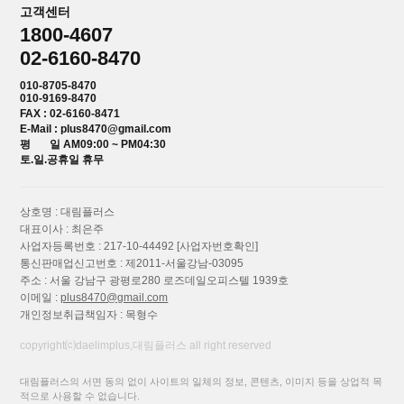
고객센터
1800-4607
02-6160-8470
010-8705-8470
010-9169-8470
FAX : 02-6160-8471
E-Mail : plus8470@gmail.com
평 일 AM09:00 ~ PM04:30
토.일.공휴일 휴무
상호명 : 대림플러스
대표이사 : 최은주
사업자등록번호 : 217-10-44492
[사업자번호확인]
통신판매업신고번호 : 제2011-서울강남-03095
주소 : 서울 강남구 광평로280 로즈데일오피스텔 1939호
이메일 :
plus8470@gmail.com
개인정보취급책임자 : 목형수
copyright⒞daelimplus,대림플러스 all right reserved
대림플러스의 서면 동의 없이 사이트의 일체의 정보, 콘텐츠, 이미지 등을 상업적 목
적으로 사용할 수 없습니다.