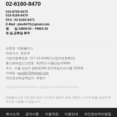
02-6160-8470
010-8705-8470
010-9169-8470
FAX : 02-6160-8471
E-Mail : plus8470@gmail.com
평 일 AM09:00 ~ PM04:30
토.일.공휴일 휴무
상호명 : 대림플러스
대표이사 : 최은주
사업자등록번호 : 217-10-44492
[사업자번호확인]
통신판매업신고번호 : 제2011-서울강남-03095
주소 : 서울 강남구 광평로280 로즈데일오피스텔 1939호
이메일 :
plus8470@gmail.com
개인정보취급책임자 : 목형수
copyright⒞daelimplus,대림플러스 all right reserved
대림플러스의 서면 동의 없이 사이트의 일체의 정보, 콘텐츠, 이미지 등을 상업적 목
적으로 사용할 수 없습니다.
회사소개
공지사항
이용약관
이용안내
개인정보처리방침