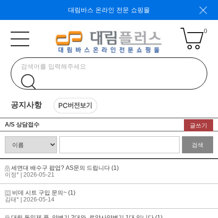
대림바스 온라인 전문 쇼핑몰
0
공지사항
A/S 상담접수
글쓰기
검색
세면대 배수구 팝업? AS문의 드립니다
(1)
이정*
| 2026-05-21
비데 시트 구입 문의~
(1)
김태*
| 2026-05-14
대림 동일제 품. 양변기 2대와. 로얄사양변기 1대 입니다
(1)