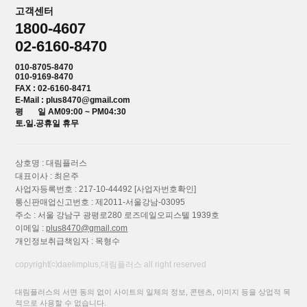
고객센터
1800-4607
02-6160-8470
010-8705-8470
010-9169-8470
FAX : 02-6160-8471
E-Mail : plus8470@gmail.com
평 일 AM09:00 ~ PM04:30
토.일.공휴일 휴무
상호명 : 대림플러스
대표이사 : 최은주
사업자등록번호 : 217-10-44492
[사업자번호확인]
통신판매업신고번호 : 제2011-서울강남-03095
주소 : 서울 강남구 광평로280 로즈데일오피스텔 1939호
이메일 :
plus8470@gmail.com
개인정보취급책임자 : 목형수
copyright⒞daelimplus,대림플러스 all right reserved
대림플러스의 서면 동의 없이 사이트의 일체의 정보, 콘텐츠, 이미지 등을 상업적 목
적으로 사용할 수 없습니다.